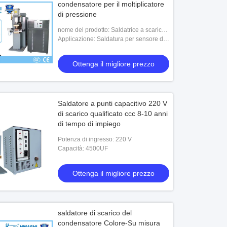
condensatore per il moltiplicatore
di pressione
nome del prodotto: Saldatrice a scarica
di condensatori BD Sensors a prova di
Applicazione: Saldatura per sensore di
perdite per trasmettitori di pressione
pressione, trasmettitore di pressione
Ottenga il migliore prezzo
Saldatore a punti capacitivo 220 V
di scarico qualificato ccc 8-10 anni
di tempo di impiego
Potenza di ingresso: 220 V
Capacità: 4500UF
Ottenga il migliore prezzo
saldatore di scarico del
condensatore Colore-Su misura