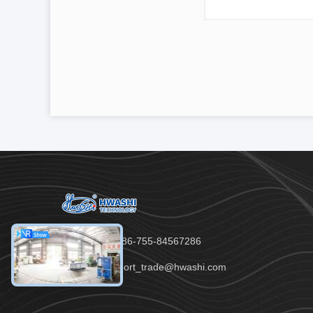
Telefono：86-755-84567286
email：export_trade@hwashi.com