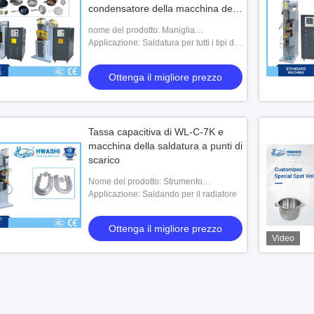
condensatore della macchina della
saldatura a punti delle pentole
nome del prodotto: Maniglia
della lega
antiaderente della pentola/macchina
Applicazione: Saldatura per tutti i tipi di
della saldatura a punti pentole della
pentole, prodotti in metallo
lega, attrezzatur
Ottenga il migliore prezzo
Tassa capacitiva di WL-C-7K e
macchina della saldatura a punti di
scarico
Nome del prodotto: Strumento
capacitivo della saldatura a punti di
Applicazione: Saldando per il radiatore
scarico e della tassa
Ottenga il migliore prezzo
Video