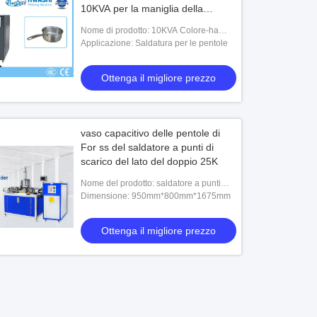
10KVA per la maniglia della
pentola
Nome di prodotto: 10KVA Colore-ha
personalizzato il saldatore di scarico del
Applicazione: Saldatura per le pentole
condensatore per Pan Handle
Ottenga il migliore prezzo
vaso capacitivo delle pentole di
For ss del saldatore a punti di
scarico del lato del doppio 25K
Nome del prodotto: saldatore a punti
capacitivo di scarico della saldatura a
Dimensione: 950mm*800mm*1675mm
rilievo della maniglia del vaso delle pent
Ottenga il migliore prezzo