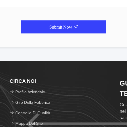
Submit Now
CIRCA NOI
G
Profilo Aziendale
T
Giro Della Fabbrica
Gua
nel
Controllo Di Qualità
sal
Mappa Del Sito