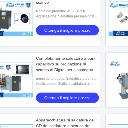
scarico
Nome del prodotto: WL-CD-25K
macchina di saldatura a scarico di
Applicazione: Saldatura per manicotti di
condensatore per maniglia Wok non
wok antiaderenti
aderente
Ottenga il migliore prezzo
Completamente saldatore a punti
capacitivo su ordinazione di
scarico di Digital per il sostegno al
Governo d'acciaio
nome del prodotto: Saldatrice a punti a
scarica di condensatori per staffa di
Applicazione: Staffa di saldatura alla
saldatura al cabinet in acciaio
scatola dell'armadio in acciaio
Ottenga il migliore prezzo
Apparecchiatura di saldatura del
CD del saldatore a scarica del