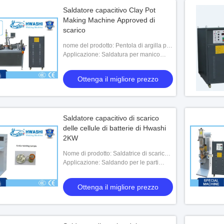
Saldatore capacitivo Clay Pot
Making Machine Approved di
scarico
nome del prodotto: Pentola di argilla per
saldatore a scarica capacitiva che fa
Applicazione: Saldatura per manico
macchina approvata CCC
pentola in acciaio inox
Ottenga il migliore prezzo
Saldatore capacitivo di scarico
delle cellule di batterie di Hwashi
2KW
Nome di prodotto: Saldatrice di scarico
del condensatore di WL-C-2K per le
Applicazione: Saldando per le parti
parti elettriche
elettriche
Ottenga il migliore prezzo