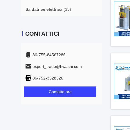
Saldatrice elettrica
(33)
CONTATTICI
86-755-84567286
export_trade@hwashi.com
86-752-3528326
Contatto ora