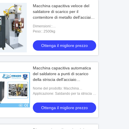
Macchina capacitiva veloce del
saldatore di scarico per il
contenitore di metallo dell'acciaio
inossidabile
Dimensioni::
900mmX1500mmX1850mm
Peso:: 2500kg
Ottenga il migliore prezzo
Macchina capacitiva automatica
del saldatore a punti di scarico
della striscia dell'acciaio
inossidabile
Nome del prodotto: Macchina
automatica della saldatura a punti di
Applicazione: Saldando per la striscia di
scarico del condensatore della striscia
vetro dell'acciaio inossidabile
dell'acciaio
Ottenga il migliore prezzo