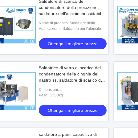
Saldatore di scarico del
condensatore della proiezione,
saldatore dell'acciaio inossidabile
della maniglia delle pentole
Nome di prodotto: Saldatore della
proiezione di scarico del condensatore,
Applicazione: Saldando per l'utensile
saldatore della maniglia delle pentole di
della cucina, pentole
ac
Ottenga il migliore prezzo
Saldatrice di vetro di scarico del
condensatore della cinghia del
nastro ss, saldatore di scarico del
condensatore
Dimensioni::
900mmX1500mmX1850mm
Peso:: 2500kg
Ottenga il migliore prezzo
saldatore a punti capacitivo di