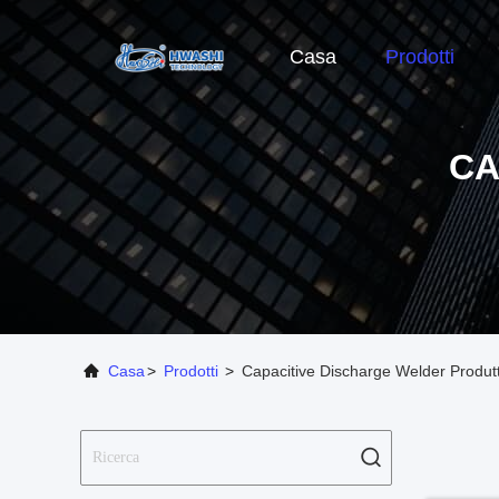
Casa
Prodotti
CA
Casa
>
Prodotti
>
Capacitive Discharge Welder Produt