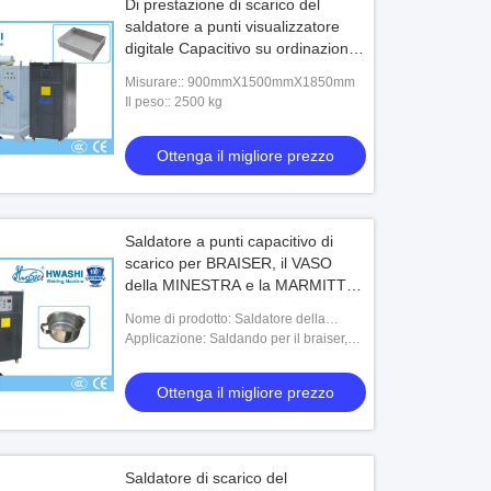
Di prestazione di scarico del
saldatore a punti visualizzatore
digitale Capacitivo su ordinazione
completamente
Misurare:: 900mmX1500mmX1850mm
Il peso:: 2500 kg
Ottenga il migliore prezzo
Saldatore a punti capacitivo di
scarico per BRAISER, il VASO
della MINESTRA e la MARMITTA
PER BRODO
Nome di prodotto: Saldatore della
proiezione del condensatore
Applicazione: Saldando per il braiser,
vaso della minestra, maniglia della
marmitta per brodo
Ottenga il migliore prezzo
Saldatore di scarico del