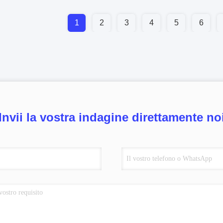
1
2
3
4
5
6
Invii la vostra indagine direttamente no