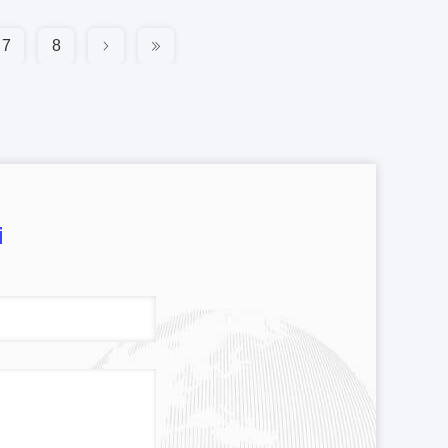
7
8
i