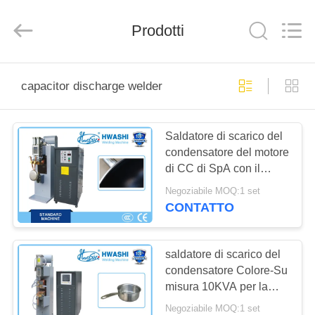
2026
GUANGDONG
HWASHI
Prodotti
TECHNOLOGY
INC..
All
Rights
Reserved.
CASA
capacitor discharge welder
PRODOTTI
Saldatore di scarico del
condensatore del motore
CIRCA
di CC di SpA con il
NOI
condensatore di NCC
Negoziabile MOQ:1 set
per la maniglia della
CONTATTO
pentola dell'acciaio
GIRO
inossidabile
DELLA
saldatore di scarico del
condensatore Colore-Su
FABBRICA
misura 10KVA per la
maniglia della pentola
Negoziabile MOQ:1 set