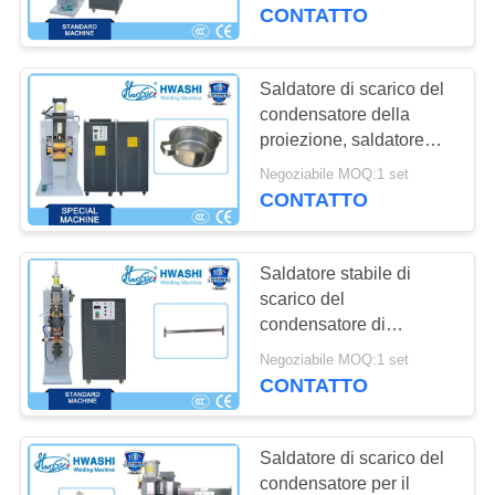
CONTROLLO
CONTATTO
DI
QUALITÀ
Saldatore di scarico del
condensatore della
proiezione, saldatore
CONTATTICI
dell'acciaio inossidabile
Negoziabile MOQ:1 set
della maniglia delle
CONTATTO
NOTIZIE
pentole
Saldatore stabile di
CASI
scarico del
condensatore di
prestazione per
RICHIEDA
Negoziabile MOQ:1 set
hardware e gli
CONTATTO
UNA
apparecchi
CITAZIONE
Saldatore di scarico del
condensatore per il