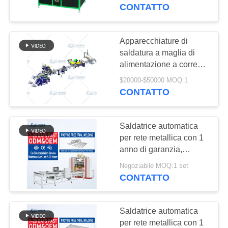
CONTROLLO
scaffali del pannello
CONTATTO
forato
DI
QUALITÀ
Apparecchiature di
saldatura a maglia di
alimentazione a corrente
CONTATTICI
alternata per processi di
$20000-$50000 MOQ:1
fabbricazione ad alta
CONTATTO
NOTIZIE
capacità
Saldatrice automatica
CASI
per rete metallica con 1
anno di garanzia,
velocità massima di
BLOG
Negoziabile MOQ:1 set
cablaggio 200 mm/s e
CONTATTO
piegatura maniglia filo
RICHIEDA
2D
UNA
Saldatrice automatica
per rete metallica con 1