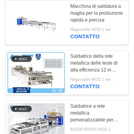
Macchina di saldatura a
maglia per la produzione
rapida e precisa
Negoziabile MOQ:1 set
CONTATTO
Saldatrice della rete
metallica delle teste di
alta efficienza 12 in
pieno automatica
Negoziabile MOQ:1 set
CONTATTO
Saldatrice a rete
metallica
personalizzabile per
requisiti e applicazioni
$20000-$50000 MOQ:1
specifici del cliente