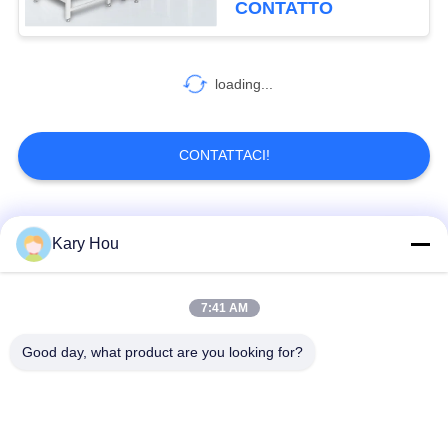
CONTATTO
loading...
CONTATTACI!
Categorie popolari
Tutti
Kary Hou
Macchina della
Saldatrice a rete
7:41 AM
saldatura a punti
metallica
Good day, what product are you looking for?
saldatrice del
saldatrice del
condensatore
lavandino