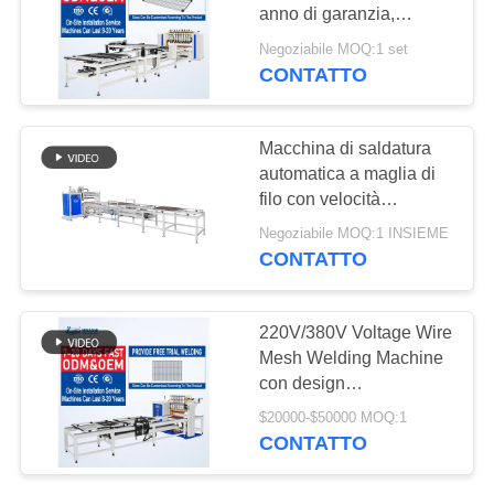
CITAZIONE
anno di garanzia,
velocità massima di
Negoziabile MOQ:1 set
cablaggio 200 mm/s e
MAPPA
CONTATTO
piegatura maniglia filo
DEL
2D
SITO
Macchina di saldatura
automatica a maglia di
filo con velocità
NORME
massima di cablaggio di
Negoziabile MOQ:1 INSIEME
SULLA
200 mm/s, piegatura del
CONTATTO
manico del filo 2D e
PRIVACY
garanzia di 1 anno
220V/380V Voltage Wire
Mesh Welding Machine
con design
personalizzato e
$20000-$50000 MOQ:1
modalità di
CONTATTO
funzionamento
automatico