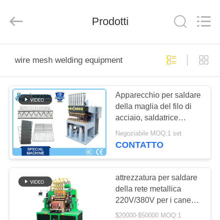
2026
GUANGDONG
HWASHI
Prodotti
TECHNOLOGY
INC..
All
Rights
Reserved.
CASA
wire mesh welding equipment
PRODOTTI
Apparecchio per saldare
della maglia del filo di
CIRCA
acciaio, saldatrice
NOI
dell'acciaio inossidabile
Negoziabile MOQ:1 set
CONTATTO
GIRO
DELLA
attrezzatura per saldare
della rete metallica
FABBRICA
220V/380V per i canestri
del pannello forato e gli
$20000-$50000 MOQ:1