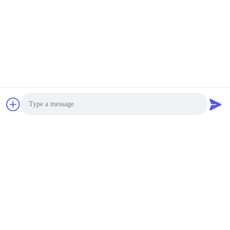
Photo
Video Call
Audio Call