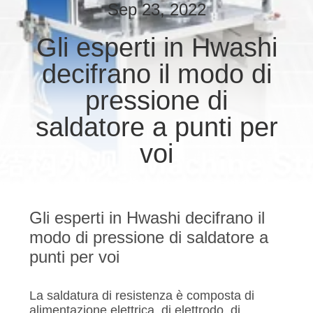
CONTROLLO
Sep 23, 2022
DI
Gli esperti in Hwashi
QUALITÀ
decifrano il modo di
CONTATTICI
pressione di
saldatore a punti per
NOTIZIE
voi
CASI
Gli esperti in Hwashi decifrano il
RICHIEDA
modo di pressione di saldatore a
UNA
punti per voi
CITAZIONE
La saldatura di resistenza è composta di
alimentazione elettrica, di elettrodo, di