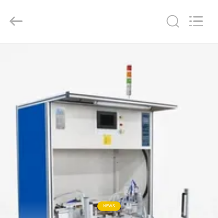
2026
GUANGDONG
HWASHI
TECHNOLOGY
INC..
All
Rights
Reserved.
CASA
PRODOTTI
CIRCA
NOI
GIRO
DELLA
FABBRICA
NEWS