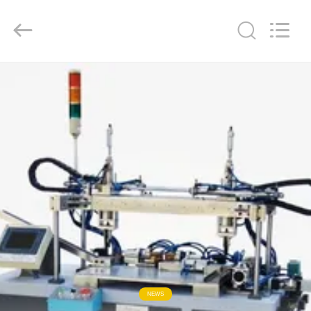
2026
GUANGDONG
HWASHI
TECHNOLOGY
INC..
All
Rights
Reserved.
CASA
PRODOTTI
CIRCA
NOI
GIRO
DELLA
FABBRICA
NEWS