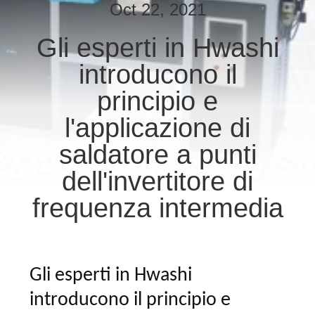
CONTROLLO
Oct 22, 2021
DI
Gli esperti in Hwashi
QUALITÀ
introducono il
CONTATTICI
principio e
l'applicazione di
NOTIZIE
saldatore a punti
dell'invertitore di
CASI
frequenza intermedia
RICHIEDA
UNA
CITAZIONE
Gli esperti in Hwashi
introducono il principio e