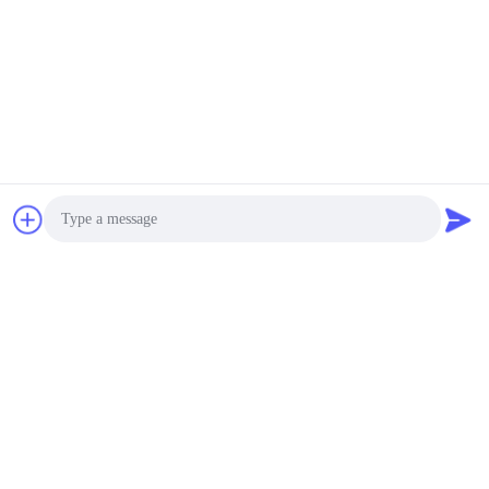
Photo
Video Call
Audio Call