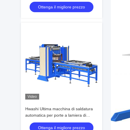
alimentatore a inverter a media
Ottenga il migliore prezzo
frequenza
Video
Hwashi Ultima macchina di saldatura
automatica per porte a lamiera di
metallo
Ottenga il migliore prezzo