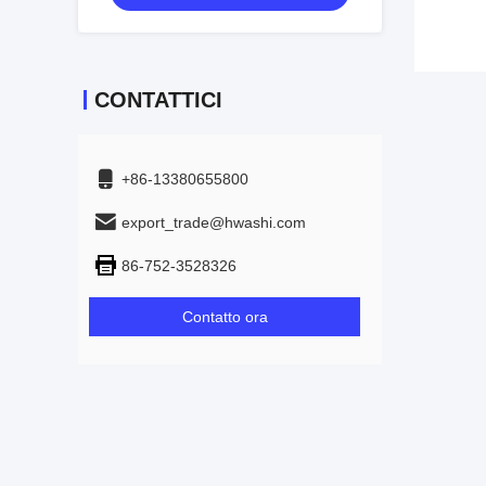
CONTATTICI
+86-13380655800
export_trade@hwashi.com
86-752-3528326
Contatto ora