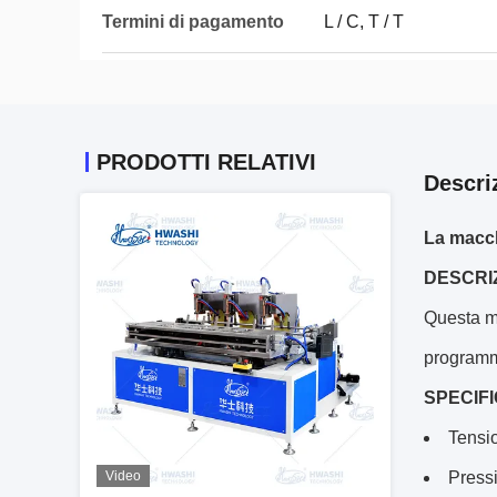
Termini di pagamento
L / C, T / T
PRODOTTI RELATIVI
Descri
La macchi
DESCRI
Questa ma
programm
SPECIF
Tensi
Video
Pressi