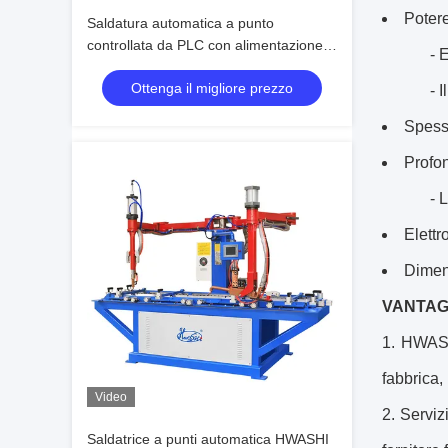
Potere
Saldatura automatica a punto
controllata da PLC con alimentazione
- 
MFDC per saldatura simultanea a più
Ottenga il migliore prezzo
punti di guarnizioni automobilistiche
- 
Spess
Profo
- 
Elettr
Dimen
VANTAG
1. HWASHI
fabbrica,
Video
2. Serviz
Saldatrice a punti automatica HWASHI