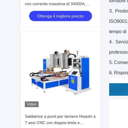
fornitore 
con corrente massima di 34000A,
larghezza regolabile di 1200 mm e
3. Prodo
Ottenga il migliore prezzo
controllo touchscreen digitale per
ISO9001:
lamiera
tempo di 
4. Servi
professio
5. Conseg
6. Rispos
Video
Saldatrice a punti per lamiere Hwashi a
7 assi CNC con doppia testa e