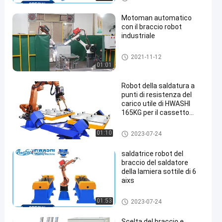
Motoman automatico
con il braccio robot
industriale
robot per saldatura industriali
2021-11-12
01:01
Robot della saldatura a
punti di resistenza del
carico utile di HWASHI
165KG per il cassetto
d'acciaio galvanizzato
cassetto di acciaio dolce
robot per saldatura industriali
01:10
2023-07-24
saldatrice robot del
braccio del saldatore
della lamiera sottile di 6
aixs
robot per saldatura industriali
01:53
2023-07-24
Scelta del braccio e