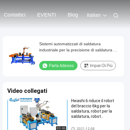
Contattici
EVENTI
Blog
Italian
Sistemi automatizzati di saldatura
industriale per la precisione di saldatura e
ripetizione del posizionamento
Parla Adesso.
Impari Di Più
Video collegati
Hwashi 6 riduce il robot
del braccio 6kg per la
saldatura, robot per la
saldatura, robot
autonomi
robot per saldatura industriali
00:46
2021-12-08