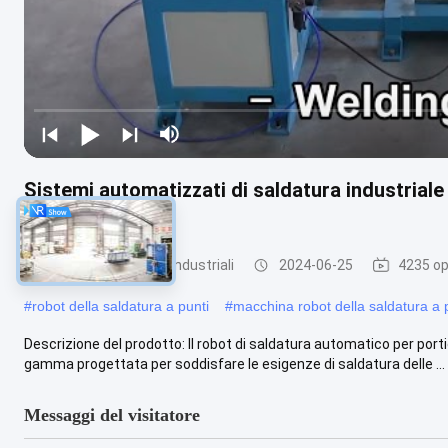
Sistemi automatizzati di saldatura industriale 
posizionamento
robot per saldatura industriali
2024-06-25
4235 op
#
robot della saldatura a punti
#
macchina robot della saldatura a 
Descrizione del prodotto: Il robot di saldatura automatico per portie
gamma progettata per soddisfare le esigenze di saldatura delle ...
Messaggi del visitatore