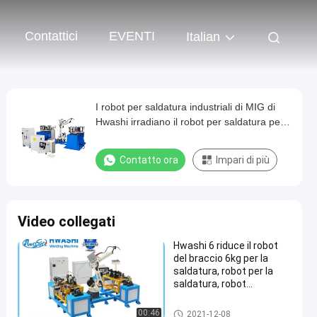
Contattici
EVENTI
Italian
I robot per saldatura industriali di MIG di
Hwashi irradiano il robot per saldatura per
la struttura dello scaffale di stoccaggio
Contatto ora
Impari di più
Video collegati
Hwashi 6 riduce il robot
del braccio 6kg per la
saldatura, robot per la
saldatura, robot
autonomi
robot per saldatura industriali
00:46
2021-12-08