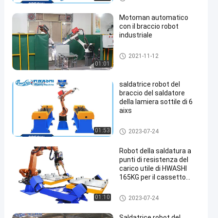
Motoman automatico
con il braccio robot
industriale
robot per saldatura industriali
2021-11-12
01:01
saldatrice robot del
braccio del saldatore
della lamiera sottile di 6
aixs
robot per saldatura industriali
01:53
2023-07-24
Robot della saldatura a
punti di resistenza del
carico utile di HWASHI
165KG per il cassetto
d'acciaio galvanizzato
cassetto di acciaio dolce
robot per saldatura industriali
01:10
2023-07-24
Saldatrice robot del