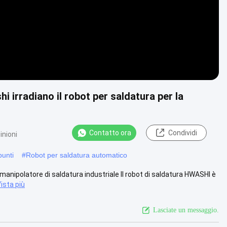
hi irradiano il robot per saldatura per la
Contatto ora
Condividi
inioni
punti
#
Robot per saldatura automatico
manipolatore di saldatura industriale Il robot di saldatura HWASHI è
ista più
Lasciate un messaggio.