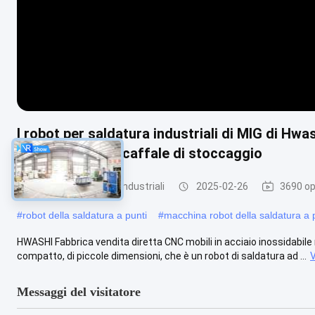
I robot per saldatura industriali di MIG di Hwas
struttura dello scaffale di stoccaggio
robot per saldatura industriali
2025-02-26
3690 op
#
robot della saldatura a punti
#
macchina robot della saldatura a 
HWASHI Fabbrica vendita diretta CNC mobili in acciaio inossidabile 
compatto, di piccole dimensioni, che è un robot di saldatura ad ...
V
Messaggi del visitatore