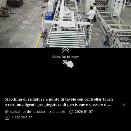
CONTROLLO
DI
QUALITÀ
CONTATTICI
Invia
NOTIZIE
CASI
BLOG
Macchina di saldatura a punto di tavolo con controller touch
screen intelligente per piegatura di precisione e spessore di
saldatura di 3,0+3,0 mm
RICHIEDA
saldatrice dell'acciaio inossidabile
2026-01-07
1332 opinioni
UNA