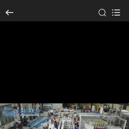
2026
GUANGDONG
HWASHI
TECHNOLOGY
INC..
All
Rights
Reserved.
CASA
PRODOTTI
CIRCA
Lasciate un messaggio
NOI
Ti richiameremo presto!
GIRO
DELLA
FABBRICA