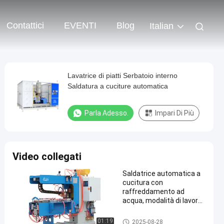
Contattici
EVENTI
Blog
Italian
Lavatrice di piatti Serbatoio interno
Saldatura a cuciture automatica
Parla Adesso.
Impari Di Più
Video collegati
Saldatrice automatica a
cucitura con
raffreddamento ad
acqua, modalità di lavoro
automatica e saldatura a
cucitura con larghezza
macchina della saldatura cont
01:19
2025-08-28