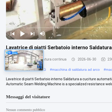
Lavatrice di piatti Serbatoio interno Saldatur
macchina della saldatura continua
2026-06-30
23
#
Saldatrice di TIG di MIG
#
macchina di saldatura ad arco
#
mac
Lavatrice di piatti Serbatoio interno Saldatura a cuciture autom
Automatic Seam Welding Machine is a specialized resistance weldi
Messaggi del visitatore
Nessun commento pubblico