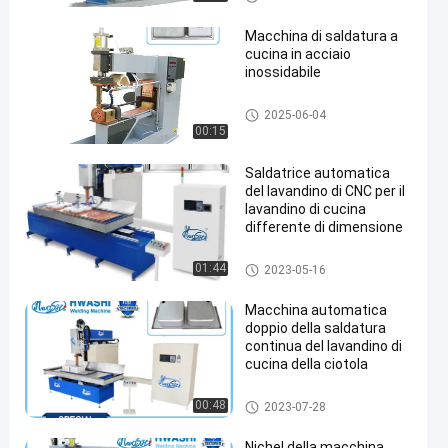
da 5 a 20 mm
inua
Macchina di saldatura a
cucina in acciaio
inossidabile
macchina della saldatura cont
2025-06-04
inua
00:15
Saldatrice automatica
del lavandino di CNC per il
lavandino di cucina
differente di dimensione
saldatrice del lavandino
01:44
2023-05-16
Macchina automatica
doppio della saldatura
continua del lavandino di
cucina della ciotola
macchina di saldatura autom
00:48
2023-07-28
atica
Nichel della macchina