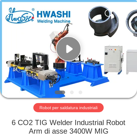
2026
GUANGDONG
HWASHI
TECHNOLOGY
INC..
All
Rights
Reserved.
CASA
PRODOTTI
CIRCA
NOI
GIRO
DELLA
Robot per saldatura industriali
FABBRICA
6 CO2 TIG Welder Industrial Robot
Arm di asse 3400W MIG