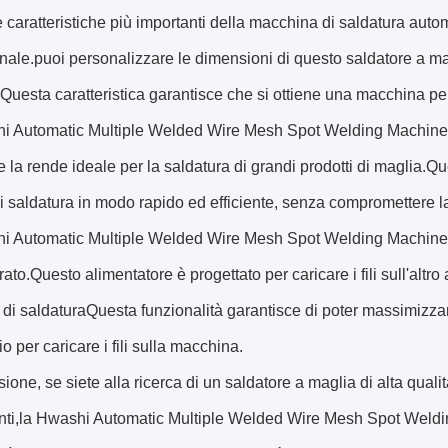
 caratteristiche più importanti della macchina di saldatura autom
ale.puoi personalizzare le dimensioni di questo saldatore a mag
Questa caratteristica garantisce che si ottiene una macchina pe
i Automatic Multiple Welded Wire Mesh Spot Welding Machine h
e la rende ideale per la saldatura di grandi prodotti di maglia.Q
di saldatura in modo rapido ed efficiente, senza compromettere la
i Automatic Multiple Welded Wire Mesh Spot Welding Machine è 
rato.Questo alimentatore è progettato per caricare i fili sull'al
di saldaturaQuesta funzionalità garantisce di poter massimizzare 
o per caricare i fili sulla macchina.
ione, se siete alla ricerca di un saldatore a maglia di alta qualità
enti,la Hwashi Automatic Multiple Welded Wire Mesh Spot Weldin