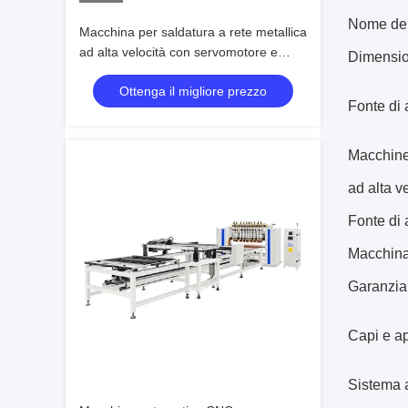
Nome del
Macchina per saldatura a rete metallica
ad alta velocità con servomotore e
Dimensio
sistema di allineamento automatico
Ottenga il migliore prezzo
2000 mm per produzione rapida
Fonte di 
Macchine 
ad alta ve
Fonte di 
Macchina
Garanzia
Capi e ap
Sistema 