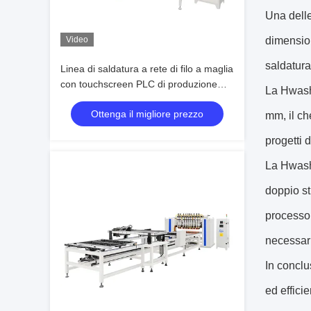
Una delle
Video
dimension
saldatura
Linea di saldatura a rete di filo a maglia
con touchscreen PLC di produzione
La Hwash
rapida 1800 mm Larghezza 100 righe
Ottenga il migliore prezzo
Minuto Automatico
mm, il ch
progetti 
La Hwash
doppio st
processo 
necessari
In conclus
ed effici