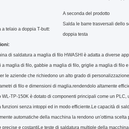
A seconda del prodotto
Salda le barre trasversali dello sc
a telaio a doppia T-butt:
doppia testa
ioni:
na di saldatura a maglia di filo HWASHI è adatta a diverse appl
 a maglia di filo, gabbie a maglia di filo, griglie a maglia di filo
per le aziende che richiedono un alto grado di personalizzazio
iametri di filo e dimensioni di maglia.rendendolo altamente effic
lo WL-TP-150K è dotato di componenti principali come un PLC, 
funzioni senza intoppi ed in modo efficiente.Le capacità di sald
ente automatiche della macchina la rendono un'ottima scelta p
 precise e costantiLe teste di saldatura multiple della macchin