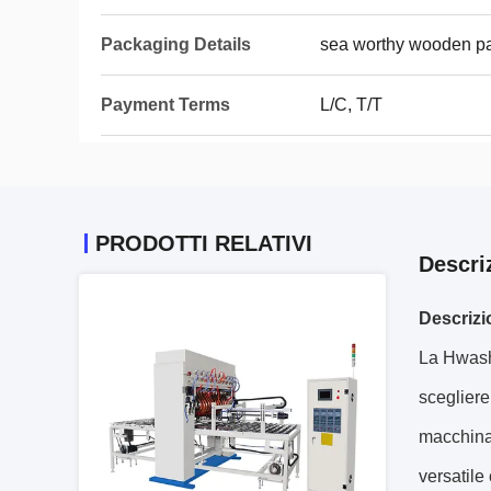
Packaging Details
sea worthy wooden p
Payment Terms
L/C, T/T
PRODOTTI RELATIVI
Descri
Descrizi
La Hwash
scegliere
macchina 
versatile