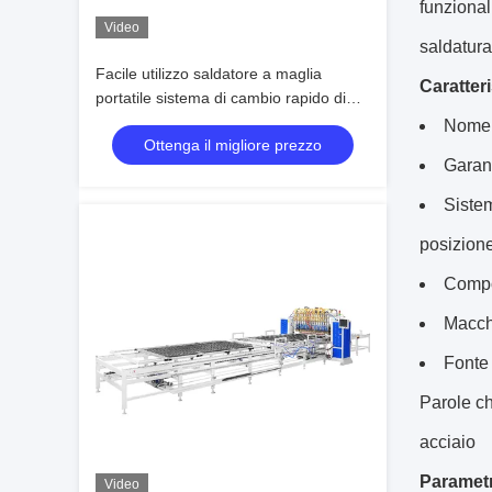
funzional
Video
saldatura
Facile utilizzo saldatore a maglia
Caratteri
portatile sistema di cambio rapido di
attrezzature 1200mm Design compatto
Nome 
Ottenga il migliore prezzo
Garan
Sistem
posizione 
Compo
Macchi
Fonte 
Parole ch
acciaio
Parametri
Video