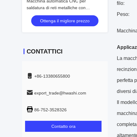
Macchina automatica CNC per
filo:
saldatura di reti metalliche con
Peso:
impostazione rapida e sistema di
Ottenga il migliore prezzo
alimentazione filo integrato larghezza
1500mm
Macchina 
Applicaz
CONTATTICI
La macchi
recinzioni
+86-13380655800
perfetta 
diversi d
export_trade@hwashi.com
Il model
86-752-3528326
macchina 
completam
Contatto ora
altamente