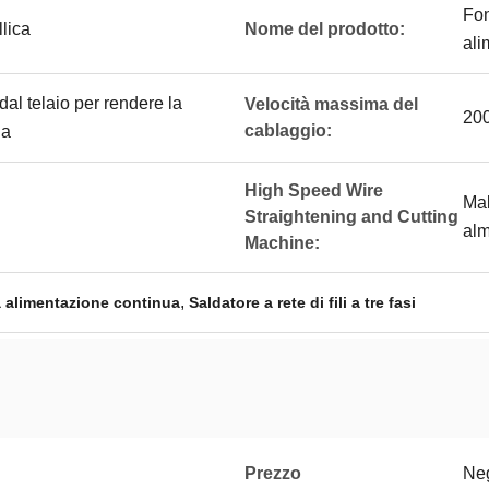
Fon
llica
Nome del prodotto:
ali
 dal telaio per rendere la
Velocità massima del
20
cablaggio:
ia
High Speed Wire
Mak
Straightening and Cutting
alm
Machine:
,
i a alimentazione continua
Saldatore a rete di fili a tre fasi
Prezzo
Neg