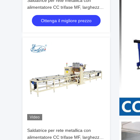
Saldatrice per rete metallica con
alimentatore CC trifase MF, larghezza
di saldatura effettiva di 1.200 mm e
Ottenga il migliore prezzo
lunghezza di 3.000 mm
Video
Saldatrice per rete metallica con
alimentatore CC trifase MF, larghezza