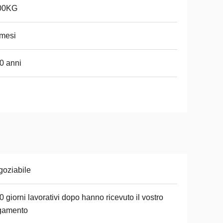
00KG
mesi
0 anni
oziabile
0 giorni lavorativi dopo hanno ricevuto il vostro
gamento