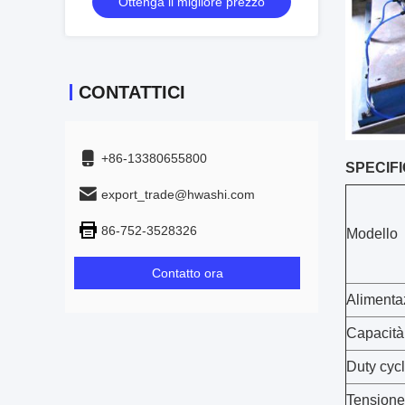
Ottenga il migliore prezzo
CONTATTICI
+86-13380655800
SPECIF
export_trade@hwashi.com
86-752-3528326
Modello
Contatto ora
Alimentaz
Capacità
Duty cycl
Tensione