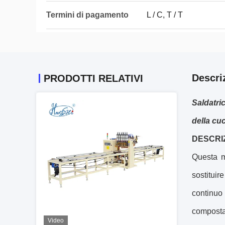
Termini di pagamento
L / C, T / T
Descri
PRODOTTI RELATIVI
Saldatric
della cu
DESCRI
Questa m
sostituir
continuo
composta 
Video