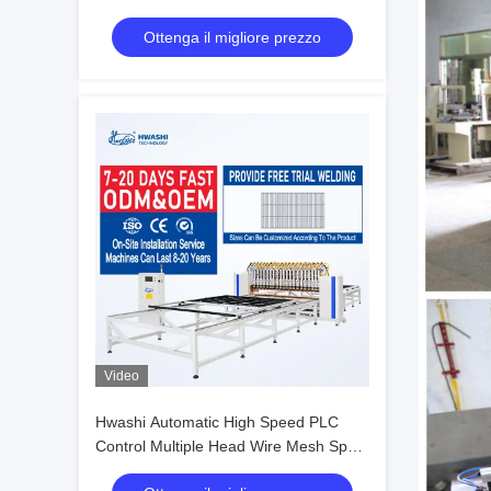
di saldatura effettiva di 1.200 mm e
Ottenga il migliore prezzo
lunghezza di 3.000 mm
Video
Hwashi Automatic High Speed PLC
Control Multiple Head Wire Mesh Spot
Welding Machine per cesti di filo