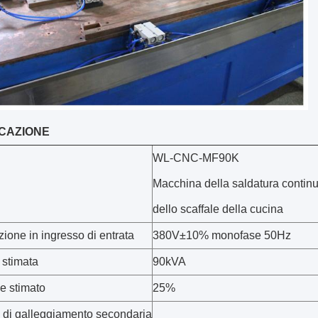
ICAZIONE
WL-CNC-MF90K
Macchina della saldatura continua
dello scaffale della cucina
ione in ingresso di entrata
380V±10% monofase 50Hz
 stimata
90kVA
e stimato
25%
 di galleggiamento secondaria