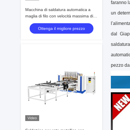
faranno l
Macchina di saldatura automatica a
un determ
maglia di filo con velocità massima di
cablaggio di 200 mm/s e piegatura 2D
l'aliment
Ottenga il migliore prezzo
del manico del filo con garanzia di 1
dal Giap
anno
saldatur
automatic
pezzo da 
Video