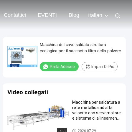
Contattici
EVENTI
Blog
Italian
Macchina del cavo saldata struttura
ecologica per il sacchetto filtro della polvere
Parla Adesso.
Impari Di Più
Video collegati
Macchina per saldatura a
rete metallica ad alta
velocità con servomotore
e sistema di allineamento
automatico 2000 mm per
produzione rapida
Saldatrice a rete metallica
02:08
2026-07-29