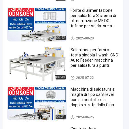
Fonte di alimentazione
per saldatura Sistema di
alimentazione MF DC
trifase per saldatore a
maglia
Saldatrice a rete metallica
00:42
2025-08-20
Saldatrice per forni a
testa singola Hwashi CNC
Auto Feeder, macchina
per saldatura a punti
automatica per rete
metallica/scaffali da
Saldatrice a rete metallica
00:43
2025-07-22
cucina
Macchina di saldatura a
maglia di tipo cantilever
con alimentatore a
doppio strato dalla Cina
Saldatrice a rete metallica
06:21
2024-06-25
Cina Fornitore