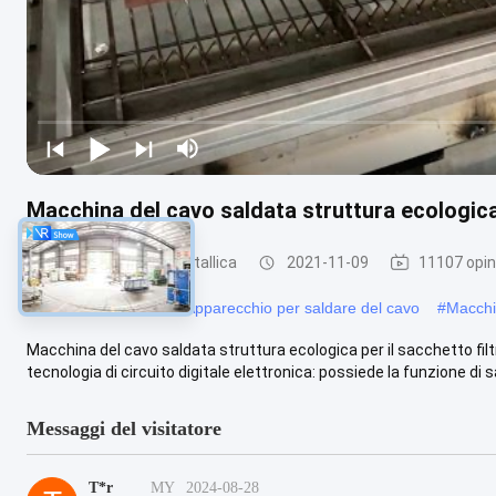
Macchina del cavo saldata struttura ecologica 
Saldatrice a rete metallica
2021-11-09
11107 opin
#
saldatori del cavo
#
Apparecchio per saldare del cavo
#
Macchin
Macchina del cavo saldata struttura ecologica per il sacchetto fi
tecnologia di circuito digitale elettronica: possiede la funzione di s
Messaggi del visitatore
T*r
MY
2024-08-28