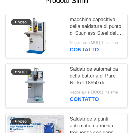
Prodotti Simili
MAPPA
DEL
macchina capacitiva
SITO
della saldatura di punto
di Stainless Steel del
NORME
saldatore a punti di
Negoziabile MOQ:1 insieme
energia della saldatrice
SULLA
CONTATTO
di resistenza del
PRIVACY
saldatore a punti della
batteria 220v pric
Saldatrice automatica
della batteria di Pure
Nickel 18650 del
saldatore a punti del
Negoziabile MOQ:1 insieme
condensatore della
CONTATTO
batteria
Saldatrice a punti
automatica a media
frequenza con doppie