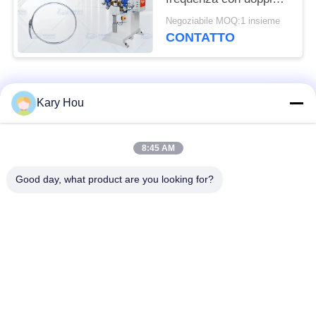
teste di saldatura e
Negoziabile MOQ:1 insieme
tecnologia inverter
CONTATTO
MFDC per fibbie a
cilindro
Categorie popolari
Tutti
Kary Hou
Macchina della
Saldatrice a rete
8:45 AM
saldatura a punti
metallica
Good day, what product are you looking for?
saldatrice del
saldatrice del
condensatore
lavandino
robot per saldatura
Saldatrice IBC
industriali