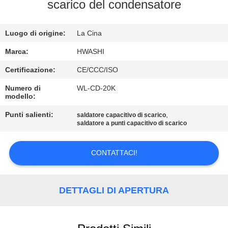
CONTROLLO
scarico del condensatore
DI
Luogo di origine:
La Cina
QUALITÀ
Marca:
HWASHI
CONTATTICI
Certificazione:
CE/CCC/ISO
Numero di
WL-CD-20K
modello:
NOTIZIE
Punti salienti:
,
saldatore capacitivo di scarico
saldatore a punti capacitivo di scarico
CASI
CONTATTACI!
RICHIEDA
UNA
DETTAGLI DI APERTURA
CITAZIONE