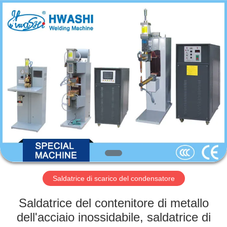
2026
GUANGDONG
HWASHI
TECHNOLOGY
INC..
All
Rights
Reserved.
CASA
PRODOTTI
CIRCA
NOI
GIRO
DELLA
Saldatrice di scarico del condensatore
FABBRICA
Saldatrice del contenitore di metallo
dell'acciaio inossidabile, saldatrice di